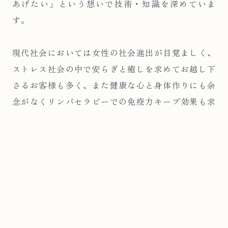
あげたい」という想いで技術・知識を深めていま
す。
現代社会においては女性の社会進出が目覚ましく、
ストレス社会の中で安らぎと癒しを求めてお越し下
さるお客様も多く、また健康な心と身体作りにも余
念がなくリンパセラピーでの免疫力キープ効果も求
められています。
毎日を笑顔で過ごして頂けますよう真っ直ぐな想い
でトータルビューティを追求しキレイの架け橋とし
て皆様に信頼頂けるビューティーサロンを目指して
います。