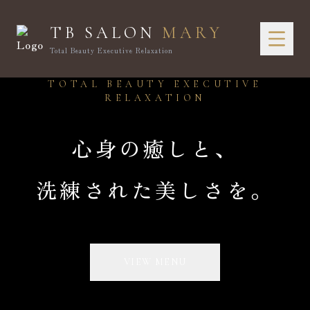
TB SALON
MARY
Total Beauty Executive Relaxation
TOTAL BEAUTY EXECUTIVE
RELAXATION
心身の癒しと、
洗練された美しさを。
VIEW MENU