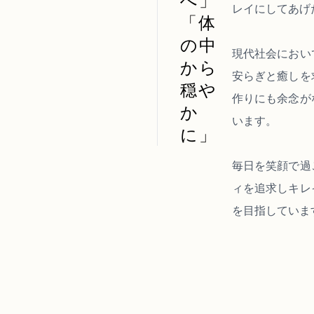
レイにしてあげ
「体
の中
現代社会におい
から
安らぎと癒しを
穏や
作りにも余念が
か
います。
に」
毎日を笑顔で過
ィを追求しキレ
を目指していま