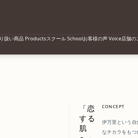
り扱い商品
Products
スクール
School
お客様の声
Voice
店舗の
ATION
「恋
CONCEPT
する
伊万里という自
肌
なチカラをもつ
へ」