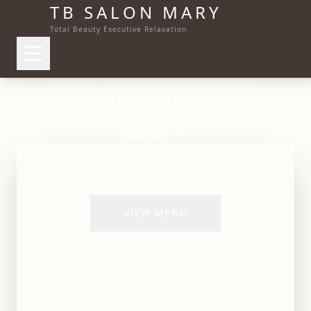
TB SALON
MARY
Total Beauty Executive Relaxation
TOTAL BEAUTY EXECUTIVE
RELAXATION
心身の癒しと、
洗練された美しさを。
VIEW MENU