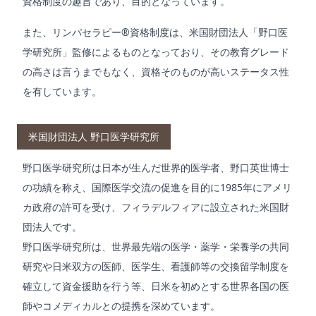
資格制度の趣旨であり、目的となっています。
また、リンパセラピー®資格制度は、米国財団法人「野口医
学研究所」監修によるものとなっており、その教育グレード
の高さは言うまでもなく、資格そのものが高いステータス性
を有しています。
米国財団法人 野口医学研究所
野口医学研究所は日本が生んだ世界的医学者、野口英世博士
の功績を称え、国際医学交流の促進を目的に1985年にアメリ
カ政府の許可を受け、フィラデルフィアに設立された米国財
団法人です。
野口医学研究所は、世界最先端の医学・薬学・栄養学の共同
研究や日米双方の医師、医学生、看護師等の交換留学制度を
確立して資金援助を行う等、日米を初めとする世界各国の医
師やコメディカルとの提携を深めています。