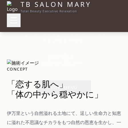
TB SALON
MARY
Total Beauty Executive Relaxation
TOTAL BEAUTY EXECUTIVE
RELAXATION
心身の癒しと、
洗練された美しさを。
CONCEPT
「恋する肌へ」
VIEW MENU
「体の中から穏やかに」
伊万里という自然溢れる土地にて、逞しい生命力と知恵
に溢れた不思議なチカラをもつ自然の恩恵を生かし、一