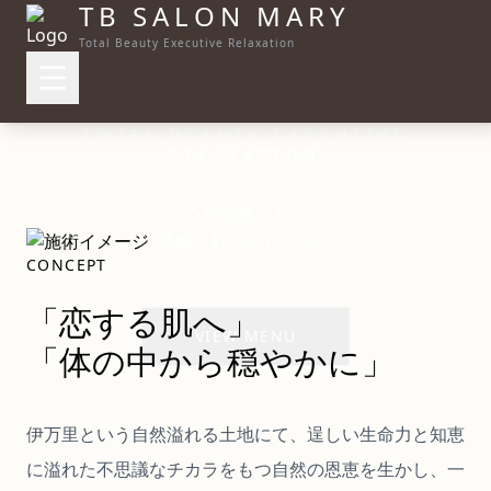
TB SALON
MARY
Total Beauty Executive Relaxation
TOTAL BEAUTY EXECUTIVE
RELAXATION
心身の癒しと、
洗練された美しさを。
CONCEPT
「恋する肌へ」
VIEW MENU
「体の中から穏やかに」
伊万里という自然溢れる土地にて、逞しい生命力と知恵
に溢れた不思議なチカラをもつ自然の恩恵を生かし、一